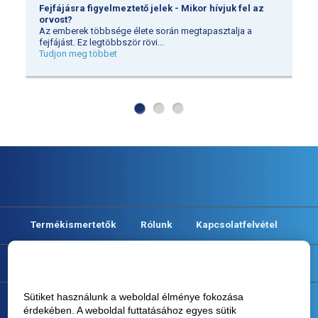
Fejfájásra figyelmeztető jelek - Mikor hívjuk fel az
orvost?
Az emberek többsége élete során megtapasztalja a
fejfájást. Ez legtöbbször rövi
...
Tudjon meg többet
Termékismertetők
Rólunk
Kapcsolatfelvétel
Oldaltérkép
Sütiket használunk a weboldal élménye fokozása
Cookie irányelv
érdekében. A weboldal futtatásához egyes sütik