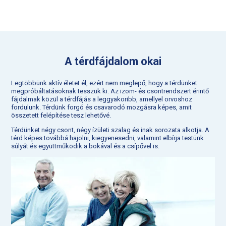
A térdfájdalom okai
Legtöbbünk aktív életet él, ezért nem meglepő, hogy a térdünket
megpróbáltatásoknak tesszük ki. Az izom- és csontrendszert érintő
fájdalmak közül a térdfájás a leggyakoribb, amellyel orvoshoz
fordulunk. Térdünk forgó és csavarodó mozgásra képes, amit
összetett felépítése tesz lehetővé.
Térdünket négy csont, négy ízületi szalag és inak sorozata alkotja. A
térd képes továbbá hajolni, kiegyenesedni, valamint elbírja testünk
súlyát és együttműködik a bokával és a csípővel is.