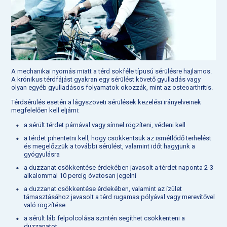
A mechanikai nyomás miatt a térd sokféle típusú sérülésre hajlamos.
A krónikus térdfájást gyakran egy sérülést követő gyulladás vagy
olyan egyéb gyulladásos folyamatok okozzák, mint az osteoarthritis.
Térdsérülés esetén a lágyszöveti sérülések kezelési irányelveinek
megfelelően kell eljárni:
a sérült térdet párnával vagy sínnel rögzíteni, védeni kell
a térdet pihentetni kell, hogy csökkentsük az ismétlődő terhelést
és megelőzzük a további sérülést, valamint időt hagyjunk a
gyógyulásra
a duzzanat csökkentése érdekében javasolt a térdet naponta 2-3
alkalommal 10 percig óvatosan jegelni
a duzzanat csökkentése érdekében, valamint az ízület
támasztásához javasolt a térd rugamas pólyával vagy merevítővel
való rögzítése
a sérült láb felpolcolása szintén segíthet csökkenteni a
duzzanatot