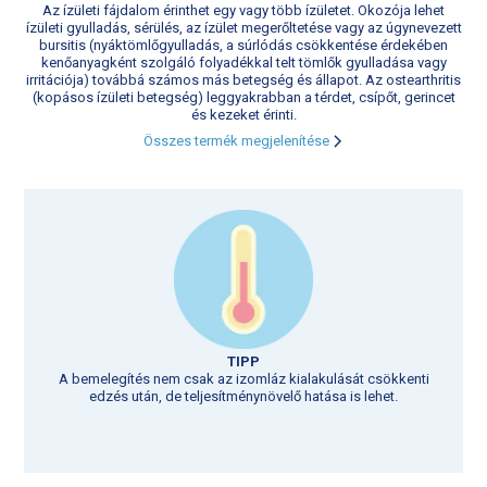
Az ízületi fájdalom érinthet egy vagy több ízületet. Okozója lehet
ízületi gyulladás, sérülés, az ízület megerőltetése vagy az úgynevezett
bursitis (nyáktömlőgyulladás, a súrlódás csökkentése érdekében
kenőanyagként szolgáló folyadékkal telt tömlők gyulladása vagy
irritációja) továbbá számos más betegség és állapot. Az ostearthritis
(kopásos ízületi betegség) leggyakrabban a térdet, csípőt, gerincet
és kezeket érinti.
Összes termék megjelenítése
TIPP
A bemelegítés nem csak az izomláz kialakulását csökkenti
edzés után, de teljesítménynövelő hatása is lehet.