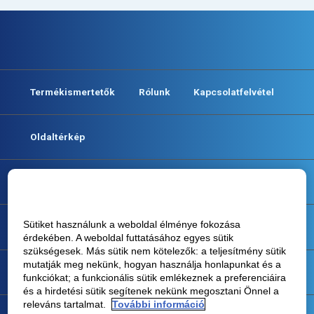
Termékismertetők
Rólunk
Kapcsolatfelvétel
Oldaltérkép
Cookie irányelv
Sütiket használunk a weboldal élménye fokozása
Felhasználási féltetelek
érdekében. A weboldal futtatásához egyes sütik
szükségesek. Más sütik nem kötelezők: a teljesítmény sütik
mutatják meg nekünk, hogyan használja honlapunkat és a
Adatvédelmi nyilatkozat
funkciókat; a funkcionális sütik emlékeznek a preferenciáira
és a hirdetési sütik segítenek nekünk megosztani Önnel a
releváns tartalmat.
További információ