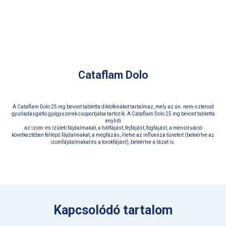
Cataflam Dolo
A Cataflam Dolo 25 mg bevont tabletta diklofenákot tartalmaz, mely az ún. nem-szteroid
gyulladásgátló gyógyszerek csoportjába tartozik. A Cataflam Dolo 25 mg bevont tabletta
enyhíti
az izom- és ízületi fájdalmakat, a hátfájást, fejfájást, fogfájást, a menstruáció
következtében fellépő fájdalmakat, a megfázás, illetve az influenza tüneteit (beleértve az
izomfájdalmakat és a torokfájást), beleértve a lázat is.
Kapcsolódó tartalom